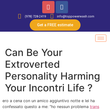
(978) 728-2419
info@toppowerwash.com
Get a FREE estimate
Can Be Your
Extroverted
Personality Harming
Your Incontri Life ?
ero a cena con un amico aggiuntivo notte e lei ha
confessato questo a me: “ho nessun problema
trans